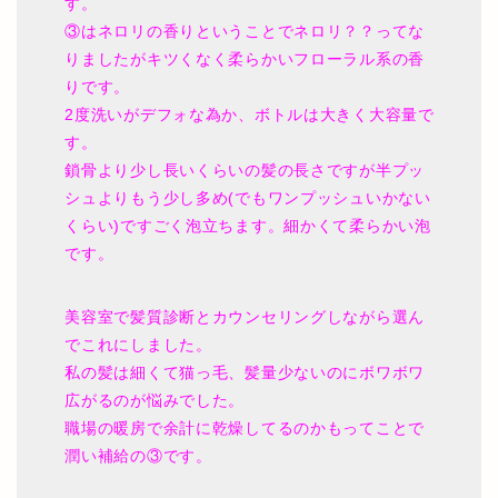
す。
③はネロリの香りということでネロリ？？ってな
りましたがキツくなく柔らかいフローラル系の香
りです。
2度洗いがデフォな為か、ボトルは大きく大容量で
す。
鎖骨より少し長いくらいの髪の長さですが半プッ
シュよりもう少し多め(でもワンプッシュいかない
くらい)ですごく泡立ちます。細かくて柔らかい泡
です。
美容室で髪質診断とカウンセリングしながら選ん
でこれにしました。
私の髪は細くて猫っ毛、髪量少ないのにボワボワ
広がるのが悩みでした。
職場の暖房で余計に乾燥してるのかもってことで
潤い補給の③です。