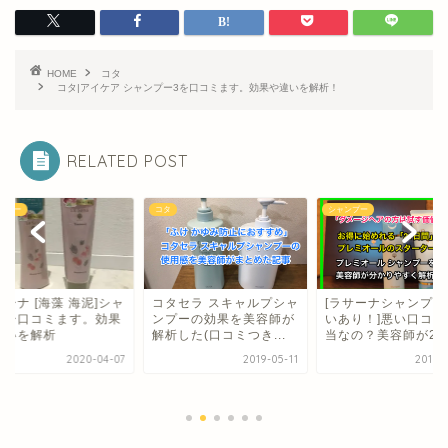
HOME
コタ
コタ|アイケア シャンプー3を口コミます。効果や違いを解析！
RELATED POST
シャンプー
コタ
タセラ スキャルプシャ
[ラサーナシャンプーと違
<痛みによって広が
プーの効果を美容師が
いあり！]悪い口コミは本
すい髪の毛もコタア
した(口コミつき...
当なの？美容師が2...
アシャンプー9で解決
2019-05-11
2018-10-04
2019-0