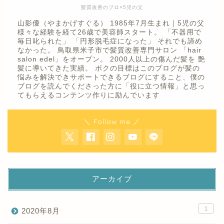
髪質改善のプロ×5児の父
山影優（やまかげすぐる） 1985年7月生まれ｜5児の父
様々な経験を経て26歳で美容師スタート。 「不器用で
毎日叱られた」 「円形脱毛症になった」 それでも諦め
なかった。 鳥取県米子市で髪質改善専門サロン 「hair
salon edel」をオープン。 2000人以上の傷んだ髪を 艶
髪に導いてきた実績。 ボクの目標はこのブログが髪の
悩みを解決できサポートできるブログにすること、僕の
ブログを読んでくださった方に「役に立つ情報」と思っ
てもらえるコンテンツ作りに励んでいます
＼ Follow me ／
アーカイブ
1
2020年8月