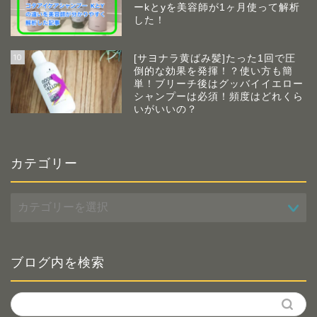
ーkとyを美容師が1ヶ月使って解析
した！
10
[サヨナラ黄ばみ髪]たった1回で圧
倒的な効果を発揮！？使い方も簡
単！ブリーチ後はグッバイイエロー
シャンプーは必須！頻度はどれくら
いがいいの？
カテゴリー
カ
テ
ゴ
リ
ー
ブログ内を検索