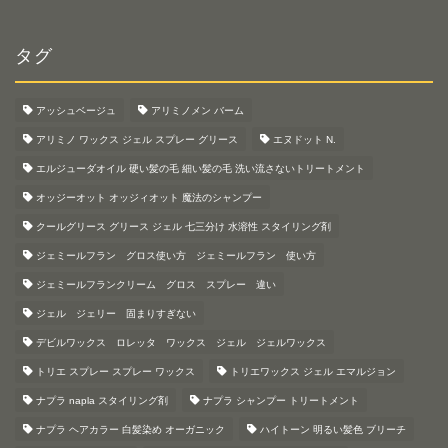
タグ
アッシュベージュ
アリミノメン バーム
アリミノ ワックス ジェル スプレー グリース
エヌドット N.
エルジューダオイル 硬い髪の毛 細い髪の毛 洗い流さないトリートメント
オッジーオット オッジィオット 魔法のシャンプー
クールグリース グリース ジェル 七三分け 水溶性 スタイリング剤
ジェミールフラン グロス使い方 ジェミールフラン 使い方
ジェミールフランクリーム グロス スプレー 違い
ジェル ジェリー 固まりすぎない
デビルワックス ロレッタ ワックス ジェル ジェルワックス
トリエ スプレー スプレー ワックス
トリエワックス ジェル エマルジョン
ナプラ napla スタイリング剤
ナプラ シャンプー トリートメント
ナプラ ヘアカラー 白髪染め オーガニック
ハイトーン 明るい髪色 ブリーチ