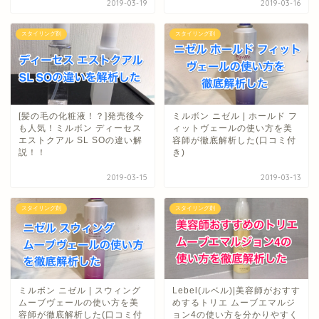
2019-03-19
2019-03-16
スタイリング剤
スタイリング剤
[髪の毛の化粧液！？]発売後今
ミルボン ニゼル | ホールド フ
も人気！ミルボン ディーセス
ィットヴェールの使い方を美
エストクアル SL SOの違い解
容師が徹底解析した(口コミ付
説！！
き)
2019-03-15
2019-03-13
スタイリング剤
スタイリング剤
ミルボン ニゼル | スウィング
Lebel(ルベル)|美容師がおすす
ムーブヴェールの使い方を美
めするトリエ ムーブエマルジ
容師が徹底解析した(口コミ付
ョン4の使い方を分かりやすく