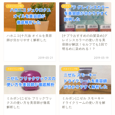
スタイリング剤
ナプラ
ハホニコ|十六油 オイルを美容
[ナプラおすすめの白髪染め]グ
師が分かりやすく解析した
レイシスカラーの使い方を美
容師が解説！セルフでも1回で
明るめに染めれる！？
2019-03-21
2019-03-19
スタイリング剤
スタイリング剤
ミルボン|ニゼル フリックワッ
ミルボン|ニゼル スモーキー
クスの使い方を美容師が徹底
ドライクリームの使い方を解
解析した
析した