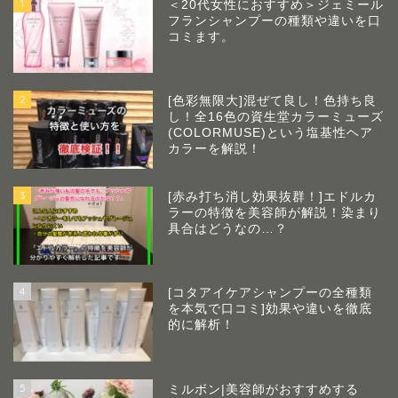
1
＜20代女性におすすめ＞ジェミール
フランシャンプーの種類や違いを口
コミます。
2
[色彩無限大]混ぜて良し！色持ち良
し！全16色の資生堂カラーミューズ
(COLORMUSE)という塩基性ヘア
カラーを解説！
3
[赤み打ち消し効果抜群！]エドルカ
ラーの特徴を美容師が解説！染まり
具合はどうなの…？
4
[コタアイケアシャンプーの全種類
を本気で口コミ]効果や違いを徹底
的に解析！
5
ミルボン|美容師がおすすめする