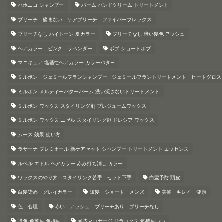
ハホニコ シャンプー
バーム ハンドクリーム トリートメント
ブリーチ 痛まない ケアブリーチ ファイバープレックス
ブリーチなし ハイトーン 夏カラー
ブリーチなし 暗い髪色 アッシュ
ヘアカラー ピンク ラベンダー
ボブ ショートボブ
マニキュア 塩基性ヘアカラー カラーバター
ミルボン ジェミールフランシャンプー ジェミールフラントリートメント ヒートグロス
ミルボン メルティーバターバーム 洗い流さないトリートメント
ミルボン ワックス スタイリング剤 プレジュームワックス
ミルボン ワックス ニゼル スタイリング剤 ドレシア ワックス
ムース 効果 使い方
ラサーナ プレミオール 新ケアセット シャンプー トリートメント エッセンス
ルベル エドル ヘアカラー 赤み打ち消し カラー
ワックスのやり方 スタイリング苦手 セット下手
白髪予防 頭皮
白髪染め グレイカラー
短髪 ショート メンズ
美髪 キレイ 健康
色 心理
赤い アッシュ ブリーチあり ブリーチなし
退色 色落ち 色持ち
頭皮マッサージ リラックス 気持ちいい