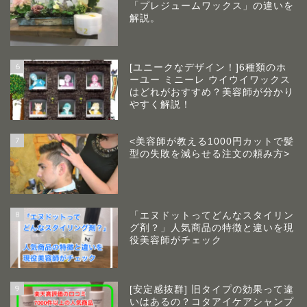
「プレジュームワックス」の違いを
解説。
6
[ユニークなデザイン！]6種類のホ
ーユー ミニーレ ウイウイワックス
はどれがおすすめ？美容師が分かり
やすく解説！
7
<美容師が教える1000円カットで髪
型の失敗を減らせる注文の頼み方>
8
「エヌドットってどんなスタイリン
グ剤？」人気商品の特徴と違いを現
役美容師がチェック
9
[安定感抜群] 旧タイプの効果って違
いはあるの？コタアイケアシャンプ