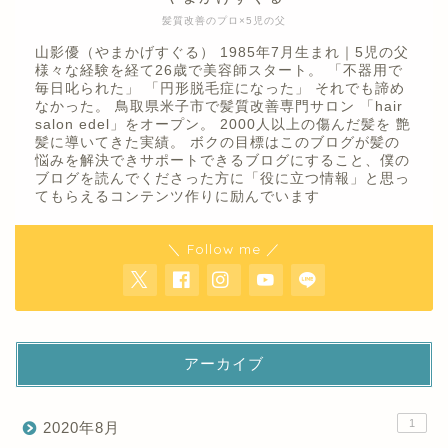
髪質改善のプロ×5児の父
山影優（やまかげすぐる） 1985年7月生まれ｜5児の父
様々な経験を経て26歳で美容師スタート。 「不器用で
毎日叱られた」 「円形脱毛症になった」 それでも諦め
なかった。 鳥取県米子市で髪質改善専門サロン 「hair
salon edel」をオープン。 2000人以上の傷んだ髪を 艶
髪に導いてきた実績。 ボクの目標はこのブログが髪の
悩みを解決できサポートできるブログにすること、僕の
ブログを読んでくださった方に「役に立つ情報」と思っ
てもらえるコンテンツ作りに励んでいます
＼ Follow me ／
アーカイブ
1
2020年8月