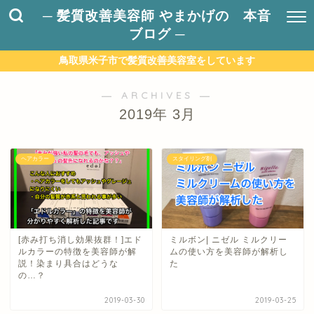
─ 髪質改善美容師 やまかげの 本音
ブログ ─
鳥取県米子市で髪質改善美容室をしています
― ARCHIVES ―
2019年 3月
ヘアカラー
スタイリング剤
[赤み打ち消し効果抜群！]エド
ミルボン| ニゼル ミルクリー
ルカラーの特徴を美容師が解
ムの使い方を美容師が解析し
説！染まり具合はどうな
た
の…？
2019-03-30
2019-03-25