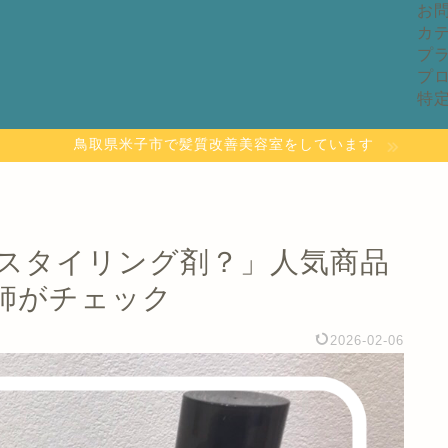
お
カ
プ
プ
特
鳥取県米子市で髪質改善美容室をしています
スタイリング剤？」人気商品
師がチェック
2026-02-06