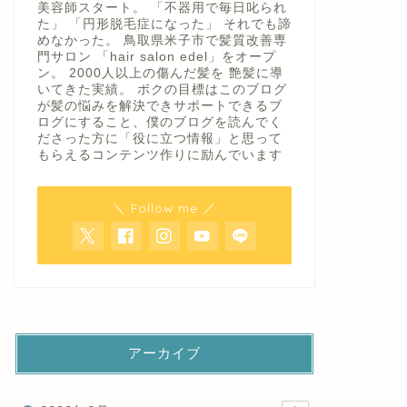
美容師スタート。 「不器用で毎日叱られ
た」 「円形脱毛症になった」 それでも諦
めなかった。 鳥取県米子市で髪質改善専
門サロン 「hair salon edel」をオープ
ン。 2000人以上の傷んだ髪を 艶髪に導
いてきた実績。 ボクの目標はこのブログ
が髪の悩みを解決できサポートできるブ
ログにすること、僕のブログを読んでく
ださった方に「役に立つ情報」と思って
もらえるコンテンツ作りに励んでいます
＼ Follow me ／
アーカイブ