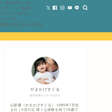
問い合わせページ
テゴリー 一覧表
ライバシーポリシー
ロフィール
定商取引法に基づく表記
やまかげすぐる
髪質改善のプロ×5児の父
山影優（やまかげすぐる） 1985年7月生
まれ｜5児の父 様々な経験を経て26歳で