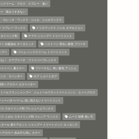
ランクリーム グロス スプレー 違い
リー 固まりすぎない
ス ロレッタ ワックス ジェル ジェルワックス
ー スプレー ワックス
トリエワックス ジェル エマルジョン
a スタイリング剤
ナプラ シャンプー トリートメント
ラー 白髪染め オーガニック
ハイトーン 明るい髪色 ブリーチ
ンプー
バーム ハンドクリーム トリートメント
まない ケアブリーチ ファイバープレックス
ハイトーン 夏カラー
ブリーチなし 暗い髪色 アッシュ
ピンク ラベンダー
ボブ ショートボブ
基性ヘアカラー カラーバター
ェミールフランシャンプー ジェミールフラントリートメント ヒートグロス
ティーバターバーム 洗い流さないトリートメント
クス スタイリング剤 プレジュームワックス
クス ニゼル スタイリング剤 ドレシア ワックス
ムース 効果 使い方
ミオール 新ケアセット シャンプー トリートメント エッセンス
 ヘアカラー 赤み打ち消し カラー