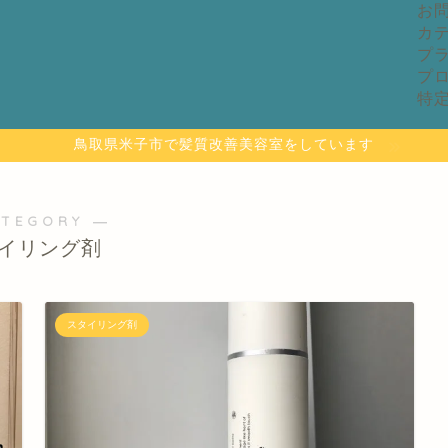
お
カ
プ
プ
特
鳥取県米子市で髪質改善美容室をしています
ATEGORY ―
イリング剤
スタイリング剤