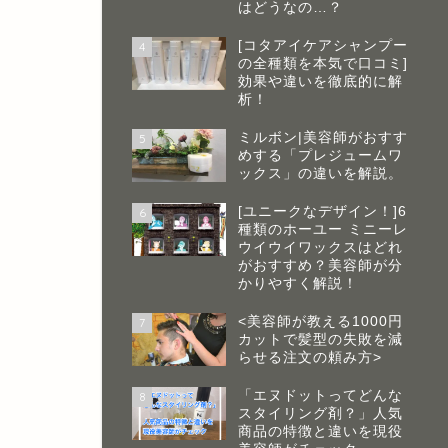
はどうなの…？
[コタアイケアシャンプー
4
の全種類を本気で口コミ]
効果や違いを徹底的に解
析！
ミルボン|美容師がおすす
5
めする「プレジュームワ
ックス」の違いを解説。
[ユニークなデザイン！]6
6
種類のホーユー ミニーレ
ウイウイワックスはどれ
がおすすめ？美容師が分
かりやすく解説！
<美容師が教える1000円
7
カットで髪型の失敗を減
らせる注文の頼み方>
「エヌドットってどんな
8
スタイリング剤？」人気
商品の特徴と違いを現役