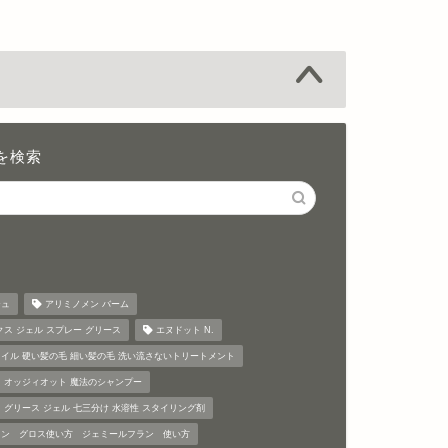
を検索
ジュ
アリミノメン バーム
クス ジェル スプレー グリース
エヌドット N.
イル 硬い髪の毛 細い髪の毛 洗い流さないトリートメント
 オッジィオット 魔法のシャンプー
 グリース ジェル 七三分け 水溶性 スタイリング剤
ラン グロス使い方 ジェミールフラン 使い方