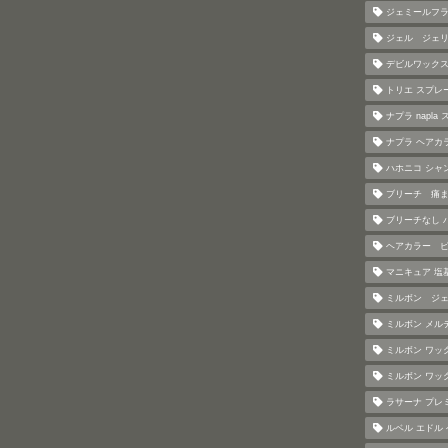
ジェミールフ
ジェル ジェ
デビルワック
トリエ スプレ
ナプラ napl
ナプラ ヘアカ
ハホニコ シャ
ブリーチ 痛
ブリーチなし 
ヘアカラー 
マニキュア 塩
ミルボン ジ
ミルボン メル
ミルボン ワッ
ミルボン ワッ
ラサーナ プレ
ルベル エドル