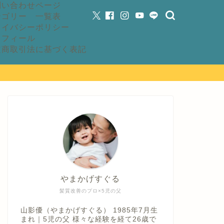
問い合わせページ
テゴリー 一覧表
ライバシーポリシー
ロフィール
定商取引法に基づく表記
やまかげすぐる
髪質改善のプロ×5児の父
山影優（やまかげすぐる） 1985年7月生
まれ｜5児の父 様々な経験を経て26歳で