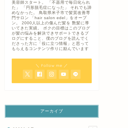
美容師スタート。 「不器用で毎日叱られ
た」 「円形脱毛症になった」 それでも諦
めなかった。 鳥取県米子市で髪質改善専
門サロン 「hair salon edel」をオープ
ン。 2000人以上の傷んだ髪を 艶髪に導
いてきた実績。 ボクの目標はこのブログ
が髪の悩みを解決できサポートできるブ
ログにすること、僕のブログを読んでく
ださった方に「役に立つ情報」と思って
もらえるコンテンツ作りに励んでいます
＼ Follow me ／
アーカイブ