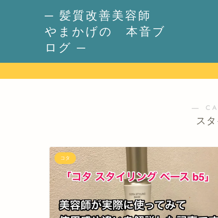
─ 髪質改善美容師
やまかげの 本音ブ
ログ ─
― C
スタ
コタ