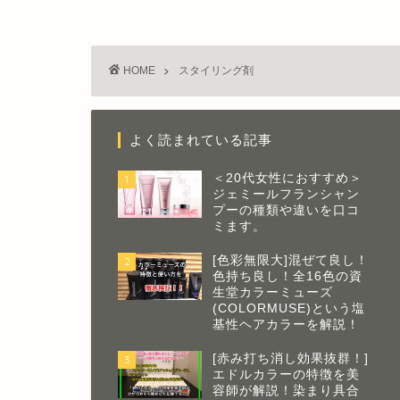
HOME
スタイリング剤
よく読まれている記事
＜20代女性におすすめ＞
1
ジェミールフランシャン
プーの種類や違いを口コ
ミます。
[色彩無限大]混ぜて良し！
2
色持ち良し！全16色の資
生堂カラーミューズ
(COLORMUSE)という塩
基性ヘアカラーを解説！
[赤み打ち消し効果抜群！]
3
エドルカラーの特徴を美
容師が解説！染まり具合