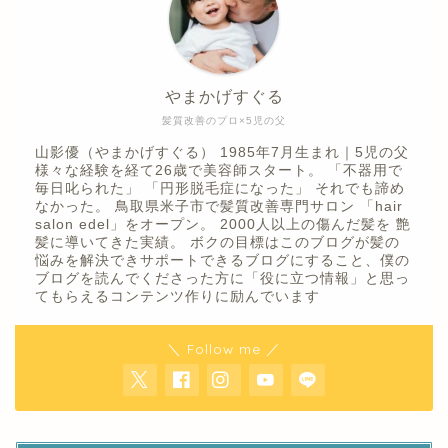
やまかげすぐる
髪質改善のプロ×5児の父
山影優（やまかげすぐる） 1985年7月生まれ｜5児の父
様々な経験を経て26歳で美容師スタート。 「不器用で
毎日叱られた」 「円形脱毛症になった」 それでも諦め
なかった。 鳥取県米子市で髪質改善専門サロン 「hair
salon edel」をオープン。 2000人以上の傷んだ髪を 艶
髪に導いてきた実績。 ボクの目標はこのブログが髪の
悩みを解決できサポートできるブログにすること、僕の
ブログを読んでくださった方に「役に立つ情報」と思っ
てもらえるコンテンツ作りに励んでいます
＼ Follow me ／