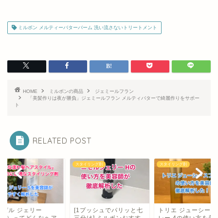
ミルボン メルティーバターバーム 洗い流さないトリートメント
HOME
ミルボンの商品
ジェミールフラン
「美髪作りは夜が勝負」ジェミールフラン メルティバターで綺麗作りをサポー
ト
RELATED POST
イリング剤
スタイリング剤
スタイリング剤
1プッシュでパリッと七
トリエ ジューシー スプ
ミルボン ニゼル | 