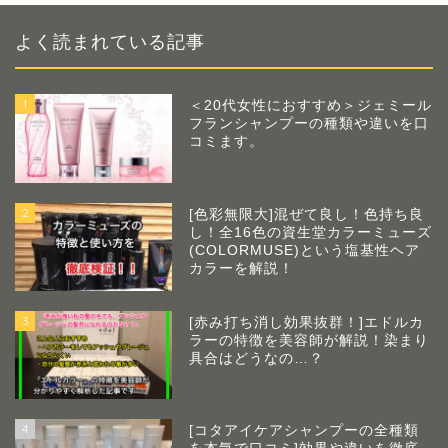
よく読まれている記事
1
＜20代女性におすすめ＞ジェミール
フランシャンプーの種類や違いを口
コミます。
2
[色彩無限大]混ぜて良し！色持ち良
し！全16色の資生堂カラーミューズ
(COLORMUSE)という塩基性ヘア
カラーを解説！
3
[赤み打ち消し効果抜群！]エドルカ
ラーの特徴を美容師が解説！染まり
具合はどうなの…？
4
[コタアイケアシャンプーの全種類