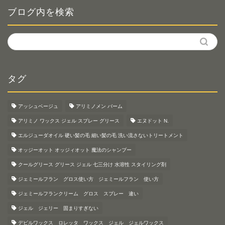
ー
ブログ内を検索
タグ
アッシュベージュ
アリミノメン バーム
アリミノ ワックス ジェル スプレー グリース
エヌドット N.
エルジューダオイル 硬い髪の毛 細い髪の毛 洗い流さないトリートメント
オッジーオット オッジィオット 魔法のシャンプー
クールグリース グリース ジェル 七三分け 水溶性 スタイリング剤
ジェミールフラン グロス使い方 ジェミールフラン 使い方
ジェミールフランクリーム グロス スプレー 違い
ジェル ジェリー 固まりすぎない
デビルワックス ロレッタ ワックス ジェル ジェルワックス