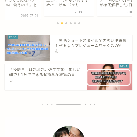
分け] ミルボンおすす
レー 4の使い方を美容師
ング ムーブヴェール
ニゼル ジェリ...
が徹底解析した(口...
い方を美容師が...
2018-11-19
2018-12-01
2019-0
「軟毛ショートスタイルで力強い毛束感
を作るならプレジュームワックス7が
お...
「寝癖直しは水道水がおすすめ」忙しい
朝でも1分でできる超簡単な寝癖の直
し...