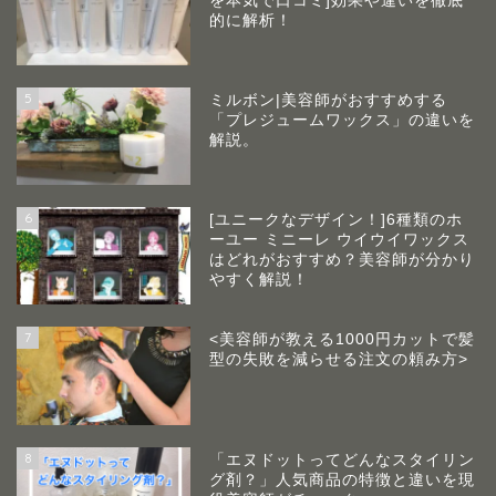
を本気で口コミ]効果や違いを徹底
的に解析！
5
ミルボン|美容師がおすすめする
「プレジュームワックス」の違いを
解説。
6
[ユニークなデザイン！]6種類のホ
ーユー ミニーレ ウイウイワックス
はどれがおすすめ？美容師が分かり
やすく解説！
7
<美容師が教える1000円カットで髪
型の失敗を減らせる注文の頼み方>
8
「エヌドットってどんなスタイリン
グ剤？」人気商品の特徴と違いを現