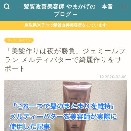
─ 髪質改善美容師 やまかげの 本音
ブログ ─
鳥取県米子市で髪質改善美容室をしています
ジェミールフラン
「美髪作りは夜が勝負」ジェミールフ
ラン メルティバターで綺麗作りをサ
ポート
2026-02-06