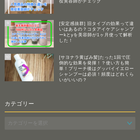
役美容師がチェック
9
[安定感抜群] 旧タイプの効果って違
いはあるの？コタアイケアシャンプ
ーkとyを美容師が1ヶ月使って解析
した！
10
[サヨナラ黄ばみ髪]たった1回で圧
倒的な効果を発揮！？使い方も簡
単！ブリーチ後はグッバイイエロー
シャンプーは必須！頻度はどれくら
いがいいの？
カテゴリー
カ
テ
ゴ
リ