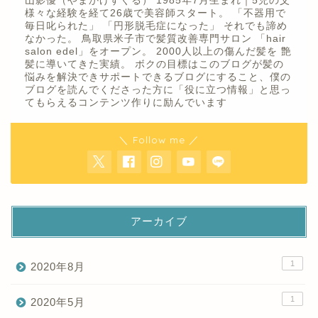
山影優（やまかげすぐる） 1985年7月生まれ｜5児の父
様々な経験を経て26歳で美容師スタート。 「不器用で
毎日叱られた」 「円形脱毛症になった」 それでも諦め
なかった。 鳥取県米子市で髪質改善専門サロン 「hair
salon edel」をオープン。 2000人以上の傷んだ髪を 艶
髪に導いてきた実績。 ボクの目標はこのブログが髪の
悩みを解決できサポートできるブログにすること、僕の
ブログを読んでくださった方に「役に立つ情報」と思っ
てもらえるコンテンツ作りに励んでいます
＼ Follow me ／
アーカイブ
1
2020年8月
1
2020年5月