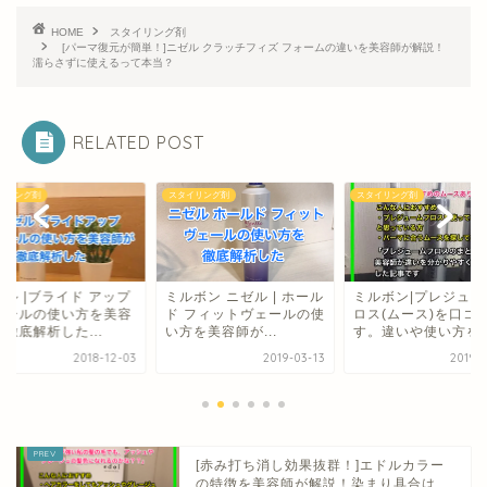
HOME
スタイリング剤
[パーマ復元が簡単！]ニゼル クラッチフィズ フォームの違いを美容師が解説！
濡らさずに使えるって本当？
RELATED POST
イリング剤
スタイリング剤
スタイリング剤
ボン ニゼル | ホール
ミルボン|プレジュームフ
[ストレートの髪と相
 フィットヴェールの使
ロス(ムース)を口コミま
群！] トリエ ジュー
を美容師が...
す。違いや使い方を...
スプレー 0の...
2019-03-13
2019-03-05
2018-
[赤み打ち消し効果抜群！]エドルカラー
の特徴を美容師が解説！染まり具合は...