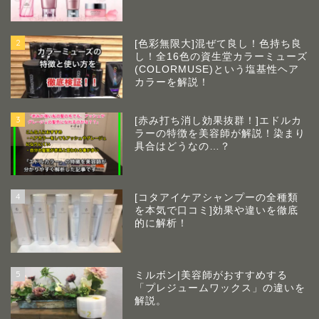
2
[色彩無限大]混ぜて良し！色持ち良
し！全16色の資生堂カラーミューズ
(COLORMUSE)という塩基性ヘア
カラーを解説！
3
[赤み打ち消し効果抜群！]エドルカ
ラーの特徴を美容師が解説！染まり
具合はどうなの…？
4
[コタアイケアシャンプーの全種類
を本気で口コミ]効果や違いを徹底
的に解析！
5
ミルボン|美容師がおすすめする
「プレジュームワックス」の違いを
解説。