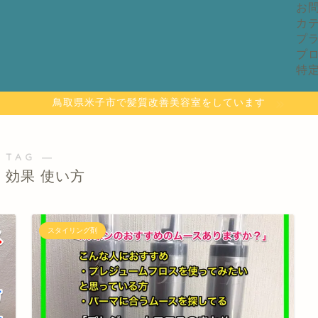
お
カ
プ
プ
特
鳥取県米子市で髪質改善美容室をしています
 TAG ―
 効果 使い方
スタイリング剤