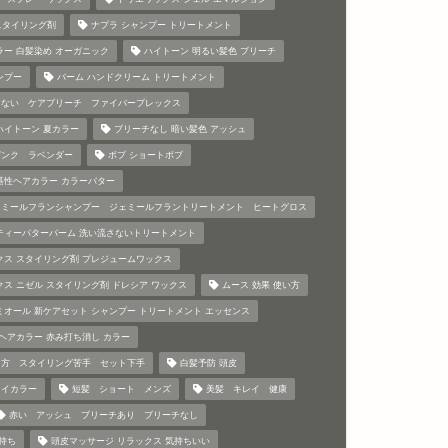
a スタイリング剤
ナプラ シャンプー トリートメント
ラー 白髪染め オーガニック
ハイトーン 明るい髪色 ブリーチ
ンプー
バーム ハンドクリーム トリートメント
まない ケアブリーチ ファイバープレックス
ハイトーン 夏カラー
ブリーチなし 暗い髪色 アッシュ
ピンク ラベンダー
ボブ ショートボブ
基性ヘアカラー カラーバター
ェミールフランシャンプー ジェミールフラントリートメント ヒートグロス
ティーバターバーム 洗い流さないトリートメント
クス スタイリング剤 プレジュームワックス
クス ニゼル スタイリング剤 ドレシア ワックス
ムース 効果 使い方
ミオール 新ケアセット シャンプー トリートメント エッセンス
 ヘアカラー 赤み打ち消し カラー
り方 スタイリング苦手 セット下手
白髪予防 頭皮
レイカラー
短髪 ショート メンズ
美髪 キレイ 健康
赤い アッシュ ブリーチあり ブリーチなし
色持ち
頭皮マッサージ リラックス 気持ちいい