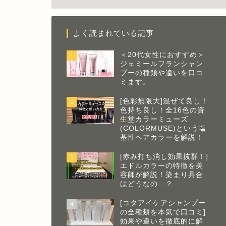
よく読まれている記事
＜20代女性におすすめ＞
1
ジェミールフランシャン
プーの種類や違いを口コ
ミます。
[色彩無限大]混ぜて良し！
2
色持ち良し！全16色の資
生堂カラーミューズ
(COLORMUSE)という塩
基性ヘアカラーを解説！
[赤み打ち消し効果抜群！]
3
エドルカラーの特徴を美
容師が解説！染まり具合
はどうなの…？
[コタアイケアシャンプー
4
の全種類を本気で口コミ]
効果や違いを徹底的に解