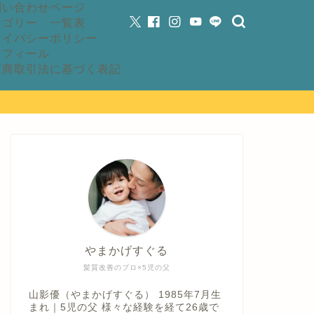
問い合わせページ
テゴリー 一覧表
ライバシーポリシー
ロフィール
定商取引法に基づく表記
やまかげすぐる
髪質改善のプロ×5児の父
山影優（やまかげすぐる） 1985年7月生
まれ｜5児の父 様々な経験を経て26歳で