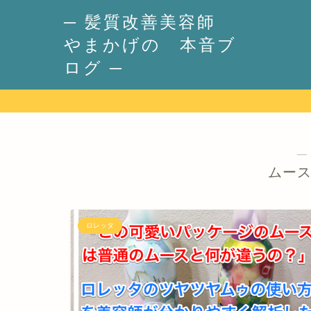
─ 髪質改善美容師
やまかげの 本音ブ
ログ ─
―
ムース
ロレッタ