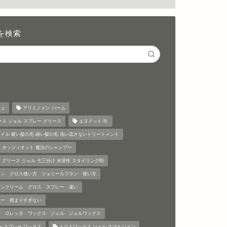
を検索
ジュ
アリミノメン バーム
クス ジェル スプレー グリース
エヌドット N.
イル 硬い髪の毛 細い髪の毛 洗い流さないトリートメント
 オッジィオット 魔法のシャンプー
 グリース ジェル 七三分け 水溶性 スタイリング剤
ラン グロス使い方 ジェミールフラン 使い方
ランクリーム グロス スプレー 違い
リー 固まりすぎない
ス ロレッタ ワックス ジェル ジェルワックス
ー スプレー ワックス
トリエワックス ジェル エマルジョン