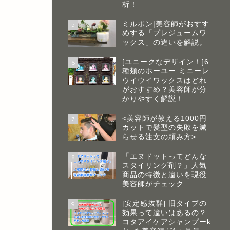
析！
ミルボン|美容師がおすす
5
めする「プレジュームワ
ックス」の違いを解説。
[ユニークなデザイン！]6
6
種類のホーユー ミニーレ
ウイウイワックスはどれ
がおすすめ？美容師が分
かりやすく解説！
<美容師が教える1000円
7
カットで髪型の失敗を減
らせる注文の頼み方>
「エヌドットってどんな
8
スタイリング剤？」人気
商品の特徴と違いを現役
美容師がチェック
[安定感抜群] 旧タイプの
9
効果って違いはあるの？
コタアイケアシャンプーk