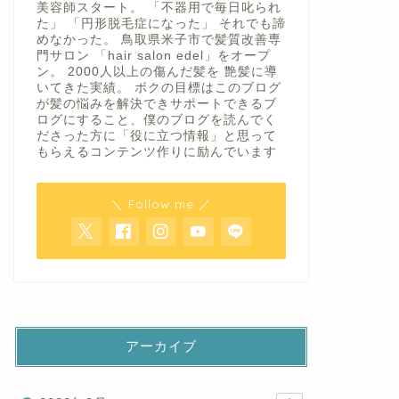
美容師スタート。 「不器用で毎日叱られ
た」 「円形脱毛症になった」 それでも諦
めなかった。 鳥取県米子市で髪質改善専
門サロン 「hair salon edel」をオープ
ン。 2000人以上の傷んだ髪を 艶髪に導
いてきた実績。 ボクの目標はこのブログ
が髪の悩みを解決できサポートできるブ
ログにすること、僕のブログを読んでく
ださった方に「役に立つ情報」と思って
もらえるコンテンツ作りに励んでいます
＼ Follow me ／
アーカイブ