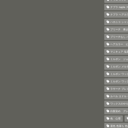
ナプラ napl
ナプラ ヘアカ
ハホニコ シャ
ブリーチ 痛
ブリーチなし 
ヘアカラー 
マニキュア 塩
ミルボン ジ
ミルボン メル
ミルボン ワッ
ミルボン ワッ
ラサーナ プレ
ルベル エドル
ワックスのや
白髪染め グ
色 心理
退色 色落ち 