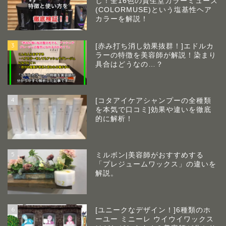
し！全16色の資生堂カラーミューズ
(COLORMUSE)という塩基性ヘア
カラーを解説！
3
[赤み打ち消し効果抜群！]エドルカ
ラーの特徴を美容師が解説！染まり
具合はどうなの…？
4
[コタアイケアシャンプーの全種類
を本気で口コミ]効果や違いを徹底
的に解析！
5
ミルボン|美容師がおすすめする
「プレジュームワックス」の違いを
解説。
6
[ユニークなデザイン！]6種類のホ
ーユー ミニーレ ウイウイワックス