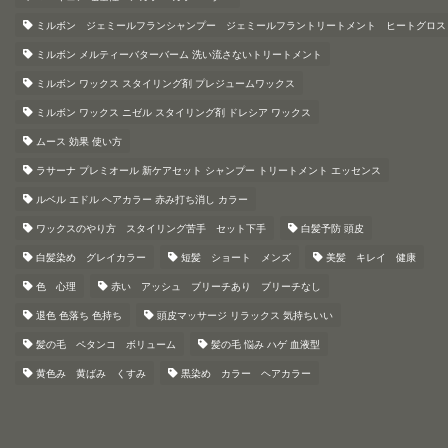
ミルボン ジェミールフランシャンプー ジェミールフラントリートメント ヒートグロス
ミルボン メルティーバターバーム 洗い流さないトリートメント
ミルボン ワックス スタイリング剤 プレジュームワックス
ミルボン ワックス ニゼル スタイリング剤 ドレシア ワックス
ムース 効果 使い方
ラサーナ プレミオール 新ケアセット シャンプー トリートメント エッセンス
ルベル エドル ヘアカラー 赤み打ち消し カラー
ワックスのやり方 スタイリング苦手 セット下手
白髪予防 頭皮
白髪染め グレイカラー
短髪 ショート メンズ
美髪 キレイ 健康
色 心理
赤い アッシュ ブリーチあり ブリーチなし
退色 色落ち 色持ち
頭皮マッサージ リラックス 気持ちいい
髪の毛 ペタンコ ボリューム
髪の毛 悩み ハゲ 血液型
黄色み 黄ばみ くすみ
黒染め カラー ヘアカラー