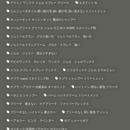
アリミノ ワックス ジェル スプレー グリース
エヌドット N.
エルジューダオイル 硬い髪の毛 細い髪の毛 洗い流さないトリートメント
オッジーオット オッジィオット 魔法のシャンプー
クールグリース グリース ジェル 七三分け 水溶性 スタイリング剤
ジェミールフラン グロス使い方 ジェミールフラン 使い方
ジェミールフランクリーム グロス スプレー 違い
ジェル ジェリー 固まりすぎない
デビルワックス ロレッタ ワックス ジェル ジェルワックス
トリエ スプレー スプレー ワックス
トリエワックス ジェル エマルジョン
ナプラ napla スタイリング剤
ナプラ シャンプー トリートメント
ナプラ ヘアカラー 白髪染め オーガニック
ハイトーン 明るい髪色 ブリーチ
ハホニコ シャンプー
バーム ハンドクリーム トリートメント
ブリーチ 痛まない ケアブリーチ ファイバープレックス
ブリーチなし ハイトーン 夏カラー
ブリーチなし 暗い髪色 アッシュ
ヘアカラー ピンク ラベンダー
ボブ ショートボブ
マニキュア 塩基性ヘアカラー カラーバター