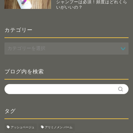
シャンプーは必須！頻度はどれくら
いがいいの？
カテゴリー
カ
テ
ゴ
リ
ー
ブログ内を検索
タグ
アッシュベージュ
アリミノメン バーム