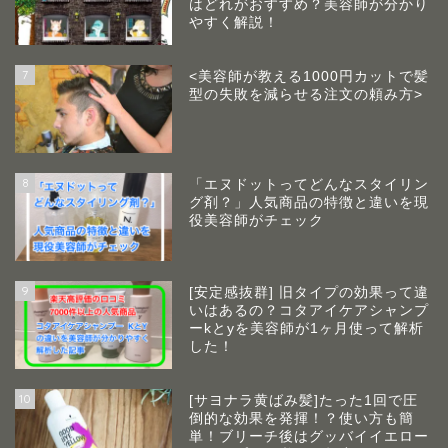
はどれがおすすめ？美容師が分かり
やすく解説！
7
<美容師が教える1000円カットで髪
型の失敗を減らせる注文の頼み方>
8
「エヌドットってどんなスタイリン
グ剤？」人気商品の特徴と違いを現
役美容師がチェック
9
[安定感抜群] 旧タイプの効果って違
いはあるの？コタアイケアシャンプ
ーkとyを美容師が1ヶ月使って解析
した！
10
[サヨナラ黄ばみ髪]たった1回で圧
倒的な効果を発揮！？使い方も簡
単！ブリーチ後はグッバイイエロー