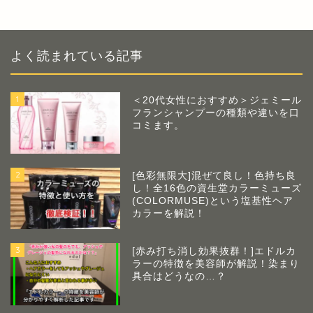
よく読まれている記事
1
＜20代女性におすすめ＞ジェミール
フランシャンプーの種類や違いを口
コミます。
2
[色彩無限大]混ぜて良し！色持ち良
し！全16色の資生堂カラーミューズ
(COLORMUSE)という塩基性ヘア
カラーを解説！
3
[赤み打ち消し効果抜群！]エドルカ
ラーの特徴を美容師が解説！染まり
具合はどうなの…？