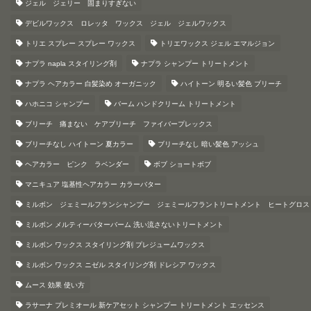
ジェル ジェリー 固まりすぎない
デビルワックス ロレッタ ワックス ジェル ジェルワックス
トリエ スプレー スプレー ワックス
トリエワックス ジェル エマルジョン
ナプラ napla スタイリング剤
ナプラ シャンプー トリートメント
ナプラ ヘアカラー 白髪染め オーガニック
ハイトーン 明るい髪色 ブリーチ
ハホニコ シャンプー
バーム ハンドクリーム トリートメント
ブリーチ 痛まない ケアブリーチ ファイバープレックス
ブリーチなし ハイトーン 夏カラー
ブリーチなし 暗い髪色 アッシュ
ヘアカラー ピンク ラベンダー
ボブ ショートボブ
マニキュア 塩基性ヘアカラー カラーバター
ミルボン ジェミールフランシャンプー ジェミールフラントリートメント ヒートグロス
ミルボン メルティーバターバーム 洗い流さないトリートメント
ミルボン ワックス スタイリング剤 プレジュームワックス
ミルボン ワックス ニゼル スタイリング剤 ドレシア ワックス
ムース 効果 使い方
ラサーナ プレミオール 新ケアセット シャンプー トリートメント エッセンス