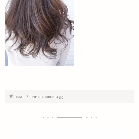
HOME
20180726083634.jpg