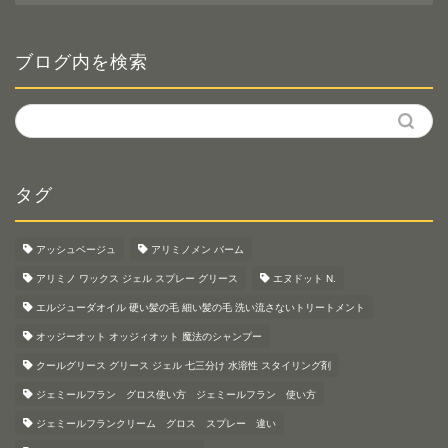
ゴ
リ
ー
ブログ内を検索
タグ
アッシュベージュ
アリミノメン バーム
アリミノ ワックス ジェル スプレー グリース
エヌドット N.
エルジューダオイル 硬い髪の毛 細い髪の毛 洗い流さないトリートメント
オッジーオット オッジィオット 魔法のシャンプー
クールグリース グリース ジェル 七三分け 水溶性 スタイリング剤
ジェミールフラン グロス使い方 ジェミールフラン 使い方
ジェミールフランクリーム グロス スプレー 違い