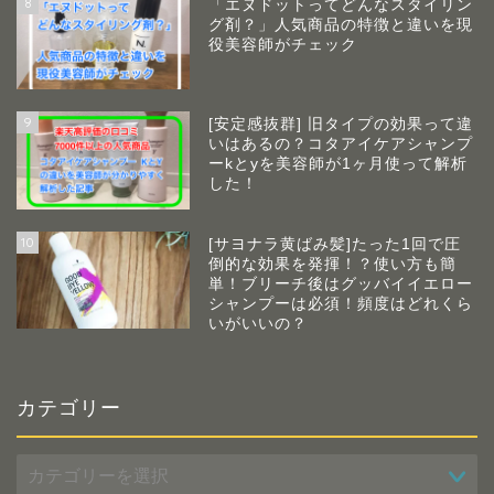
8
「エヌドットってどんなスタイリン
グ剤？」人気商品の特徴と違いを現
役美容師がチェック
9
[安定感抜群] 旧タイプの効果って違
いはあるの？コタアイケアシャンプ
ーkとyを美容師が1ヶ月使って解析
した！
10
[サヨナラ黄ばみ髪]たった1回で圧
倒的な効果を発揮！？使い方も簡
単！ブリーチ後はグッバイイエロー
シャンプーは必須！頻度はどれくら
いがいいの？
カテゴリー
カ
テ