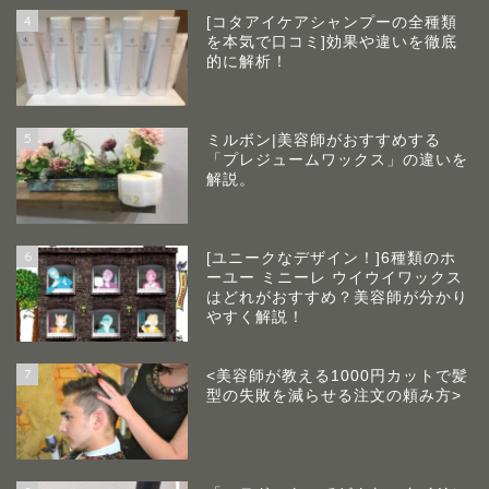
4
[コタアイケアシャンプーの全種類
を本気で口コミ]効果や違いを徹底
的に解析！
5
ミルボン|美容師がおすすめする
「プレジュームワックス」の違いを
解説。
6
[ユニークなデザイン！]6種類のホ
ーユー ミニーレ ウイウイワックス
はどれがおすすめ？美容師が分かり
やすく解説！
7
<美容師が教える1000円カットで髪
型の失敗を減らせる注文の頼み方>