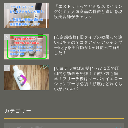
8
「エヌドットってどんなスタイリン
グ剤？」人気商品の特徴と違いを現
役美容師がチェック
9
[安定感抜群] 旧タイプの効果って違
いはあるの？コタアイケアシャンプ
ーkとyを美容師が1ヶ月使って解析
した！
10
[サヨナラ黄ばみ髪]たった1回で圧
倒的な効果を発揮！？使い方も簡
単！ブリーチ後はグッバイイエロー
シャンプーは必須！頻度はどれくら
いがいいの？
カテゴリー
カ