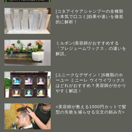
4
[コタアイケアシャンプーの全種類
を本気で口コミ]効果や違いを徹底
的に解析！
5
ミルボン|美容師がおすすめする
「プレジュームワックス」の違いを
解説。
6
[ユニークなデザイン！]6種類のホ
ーユー ミニーレ ウイウイワックス
はどれがおすすめ？美容師が分かり
やすく解説！
7
<美容師が教える1000円カットで髪
型の失敗を減らせる注文の頼み方>