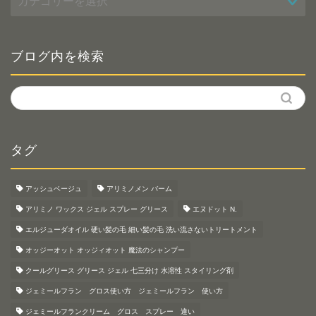
テ
ゴ
リ
ー
ブログ内を検索
タグ
アッシュベージュ
アリミノメン バーム
アリミノ ワックス ジェル スプレー グリース
エヌドット N.
エルジューダオイル 硬い髪の毛 細い髪の毛 洗い流さないトリートメント
オッジーオット オッジィオット 魔法のシャンプー
クールグリース グリース ジェル 七三分け 水溶性 スタイリング剤
ジェミールフラン グロス使い方 ジェミールフラン 使い方
ジェミールフランクリーム グロス スプレー 違い