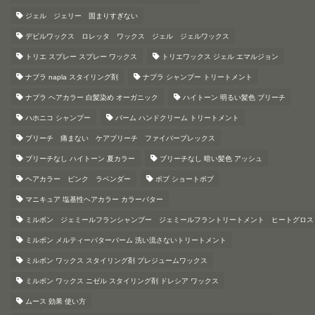
ジェル ジェリー 固まりすぎない
デビルワックス ロレッタ ワックス ジェル ジェルワックス
トリエ スプレー スプレー ワックス
トリエワックス ジェル エマルジョン
ナプラ napla スタイリング剤
ナプラ シャンプー トリートメント
ナプラ ヘアカラー 白髪染め オーガニック
ハイトーン 明るい髪色 ブリーチ
ハホニコ シャンプー
バーム ハンドクリーム トリートメント
ブリーチ 痛まない ケアブリーチ ファイバープレックス
ブリーチなし ハイトーン 夏カラー
ブリーチなし 暗い髪色 アッシュ
ヘアカラー ピンク ラベンダー
ボブ ショートボブ
マニキュア 塩基性ヘアカラー カラーバター
ミルボン ジェミールフランシャンプー ジェミールフラントリートメント ヒートグロス
ミルボン メルティーバターバーム 洗い流さないトリートメント
ミルボン ワックス スタイリング剤 プレジュームワックス
ミルボン ワックス ニゼル スタイリング剤 ドレシア ワックス
ムース 効果 使い方