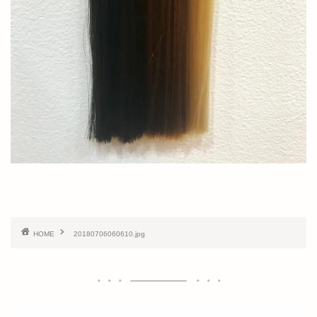
HOME
20180706060610.jpg