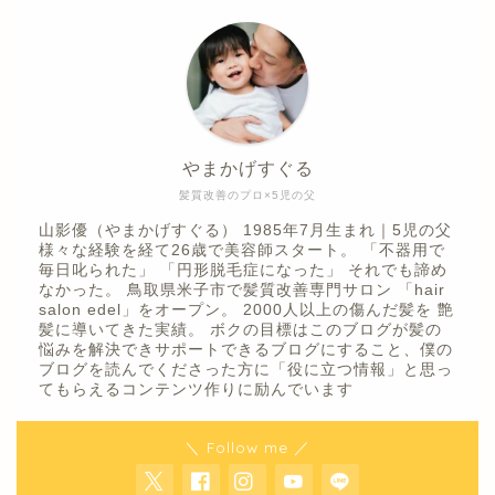
やまかげすぐる
髪質改善のプロ×5児の父
山影優（やまかげすぐる） 1985年7月生まれ｜5児の父
様々な経験を経て26歳で美容師スタート。 「不器用で
毎日叱られた」 「円形脱毛症になった」 それでも諦め
なかった。 鳥取県米子市で髪質改善専門サロン 「hair
salon edel」をオープン。 2000人以上の傷んだ髪を 艶
髪に導いてきた実績。 ボクの目標はこのブログが髪の
悩みを解決できサポートできるブログにすること、僕の
ブログを読んでくださった方に「役に立つ情報」と思っ
てもらえるコンテンツ作りに励んでいます
＼ Follow me ／