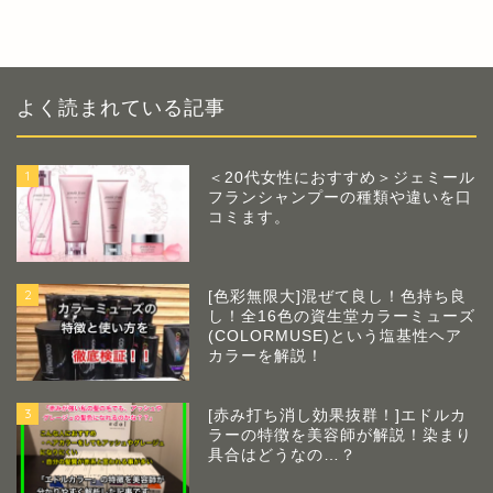
よく読まれている記事
1
＜20代女性におすすめ＞ジェミール
フランシャンプーの種類や違いを口
コミます。
2
[色彩無限大]混ぜて良し！色持ち良
し！全16色の資生堂カラーミューズ
(COLORMUSE)という塩基性ヘア
カラーを解説！
3
[赤み打ち消し効果抜群！]エドルカ
ラーの特徴を美容師が解説！染まり
具合はどうなの…？