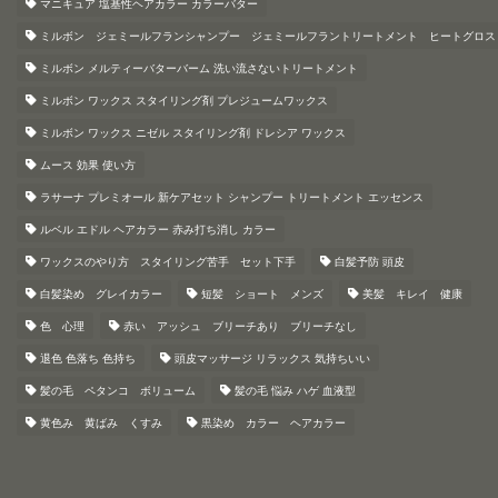
マニキュア 塩基性ヘアカラー カラーバター
ミルボン ジェミールフランシャンプー ジェミールフラントリートメント ヒートグロス
ミルボン メルティーバターバーム 洗い流さないトリートメント
ミルボン ワックス スタイリング剤 プレジュームワックス
ミルボン ワックス ニゼル スタイリング剤 ドレシア ワックス
ムース 効果 使い方
ラサーナ プレミオール 新ケアセット シャンプー トリートメント エッセンス
ルベル エドル ヘアカラー 赤み打ち消し カラー
ワックスのやり方 スタイリング苦手 セット下手
白髪予防 頭皮
白髪染め グレイカラー
短髪 ショート メンズ
美髪 キレイ 健康
色 心理
赤い アッシュ ブリーチあり ブリーチなし
退色 色落ち 色持ち
頭皮マッサージ リラックス 気持ちいい
髪の毛 ペタンコ ボリューム
髪の毛 悩み ハゲ 血液型
黄色み 黄ばみ くすみ
黒染め カラー ヘアカラー