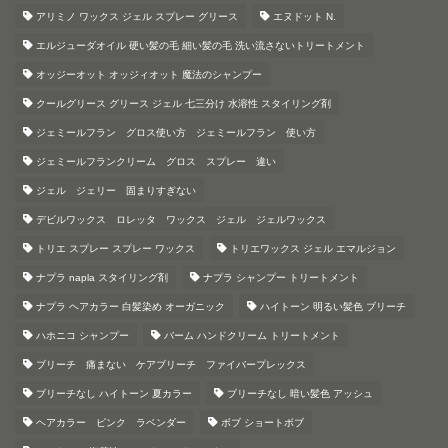
アリミノ ワックス ジェル スプレー グリース
エヌドット N.
エルジューダオイル 硬い髪の毛 細い髪の毛 洗い流さないトリートメント
オッジーオット オッジィオット 魔法のシャンプー
クールグリース グリース ジェル 七三分け 水溶性 スタイリング剤
ジェミールフラン グロス使い方 ジェミールフラン 使い方
ジェミールフランクリーム グロス スプレー 違い
ジェル ジェリー 固まりすぎない
デビルワックス ロレッタ ワックス ジェル ジェルワックス
トリエ スプレー スプレー ワックス
トリエワックス ジェル エマルジョン
ナプラ napla スタイリング剤
ナプラ シャンプー トリートメント
ナプラ ヘアカラー 白髪染め オーガニック
ハイトーン 明るい髪色 ブリーチ
ハホニコ シャンプー
バーム ハンドクリーム トリートメント
ブリーチ 痛まない ケアブリーチ ファイバープレックス
ブリーチなし ハイトーン 夏カラー
ブリーチなし 暗い髪色 アッシュ
ヘアカラー ピンク ラベンダー
ボブ ショートボブ