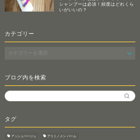
シャンプーは必須！頻度はどれくら
いがいいの？
カテゴリー
カ
テ
ゴ
リ
ー
ブログ内を検索
タグ
アッシュベージュ
アリミノメン バーム