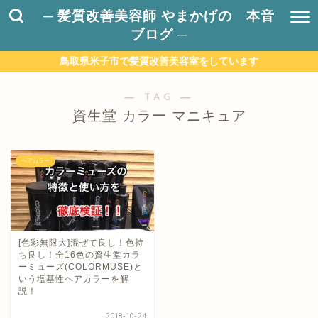
─ 髪質改善美容師 やまかげの 本音
ブログ ─
鳥取県米子市で髪質改善美容室をしています
― TAG ―
資生堂 カラー マニキュア
ヘアカラー
[色彩無限大]混ぜて良し！色持
ち良し！全16色の資生堂カラ
ーミューズ(COLORMUSE)と
いう塩基性ヘアカラーを解
説！
2018-10-24