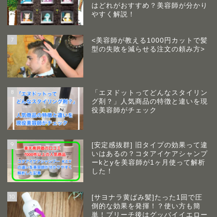
はどれがおすすめ？美容師が分かり
やすく解説！
7
<美容師が教える1000円カットで髪
型の失敗を減らせる注文の頼み方>
8
「エヌドットってどんなスタイリン
グ剤？」人気商品の特徴と違いを現
役美容師がチェック
9
[安定感抜群] 旧タイプの効果って違
いはあるの？コタアイケアシャンプ
ーkとyを美容師が1ヶ月使って解析
した！
10
[サヨナラ黄ばみ髪]たった1回で圧
倒的な効果を発揮！？使い方も簡
単！ブリーチ後はグッバイイエロー