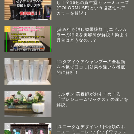
し！全16色の資生堂カラーミューズ
(COLORMUSE)という塩基性ヘア
カラーを解説！
3
[赤み打ち消し効果抜群！]エドルカ
ラーの特徴を美容師が解説！染まり
具合はどうなの…？
4
[コタアイケアシャンプーの全種類
を本気で口コミ]効果や違いを徹底
的に解析！
5
ミルボン|美容師がおすすめする
「プレジュームワックス」の違いを
解説。
6
[ユニークなデザイン！]6種類のホ
ーユー ミニーレ ウイウイワックス