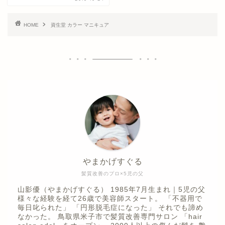
HOME
資生堂 カラー マニキュア
やまかげすぐる
髪質改善のプロ×5児の父
山影優（やまかげすぐる） 1985年7月生まれ｜5児の父
様々な経験を経て26歳で美容師スタート。 「不器用で
毎日叱られた」 「円形脱毛症になった」 それでも諦め
なかった。 鳥取県米子市で髪質改善専門サロン 「hair